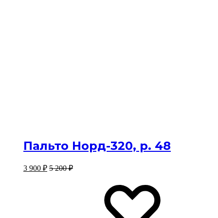
Пальто Норд-320, р. 48
3 900
₽
5 200
₽
Изб
Изб