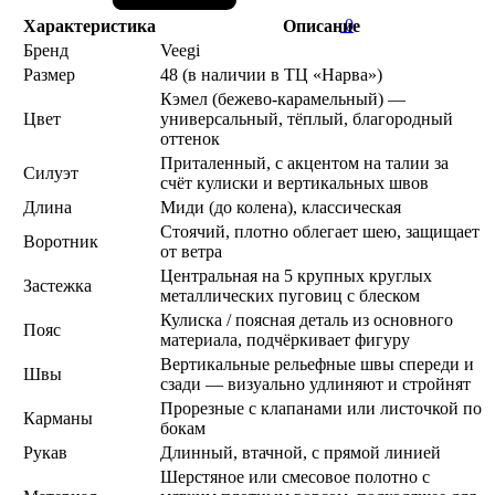
0
Характеристика
Описание
Бренд
Veegi
Размер
48 (в наличии в ТЦ «Нарва»)
Кэмел (бежево-карамельный) —
Цвет
универсальный, тёплый, благородный
оттенок
Приталенный, с акцентом на талии за
Силуэт
счёт кулиски и вертикальных швов
Длина
Миди (до колена), классическая
Стоячий, плотно облегает шею, защищает
Воротник
от ветра
Центральная на 5 крупных круглых
Застежка
металлических пуговиц с блеском
Кулиска / поясная деталь из основного
Пояс
материала, подчёркивает фигуру
Вертикальные рельефные швы спереди и
Швы
сзади — визуально удлиняют и стройнят
Прорезные с клапанами или листочкой по
Карманы
бокам
Рукав
Длинный, втачной, с прямой линией
Шерстяное или смесовое полотно с