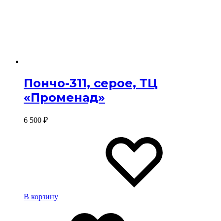
Пончо-311, серое, ТЦ
«Променад»
6 500
₽
Изб
Изб
В корзину
Избранное