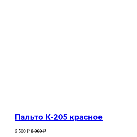
Пальто К-205 красное
6 500
₽
8 900
₽
Изб
Изб