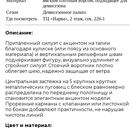
Материал
мягким плотным ворсом, подходящее для
демисезона
Сезон
Демисезонное пальто
Где посмотреть
ТЦ «Нарва», 2 этаж, сек. 226-1
Описание:
Приталенный силуэт с акцентом на талии
благодаря кулиске (или поясу из основного
материала) и вертикальным рельефным швам
подчёркивает фигуру, визуально удлиняет и
стройнит силуэт. Стоячий воротник плотно
облегает шею, надёжно защищая от ветра.
Центральная застёжка на 5 крупных круглых
металлических пуговиц с блеском равномерно
распределена по переднему полотнищу и
становится элегантным акцентом модели.
Прорезные карманы с клапанами или листочкой
по бокам добавляют практичности, не нарушая
чистоты линий.
Цвет и материал: