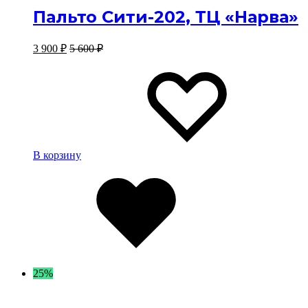
Пальто Сити-202, ТЦ «Нарва»
3 900
₽
5 600
₽
Изб
Изб
В корзину
Избранное
25%