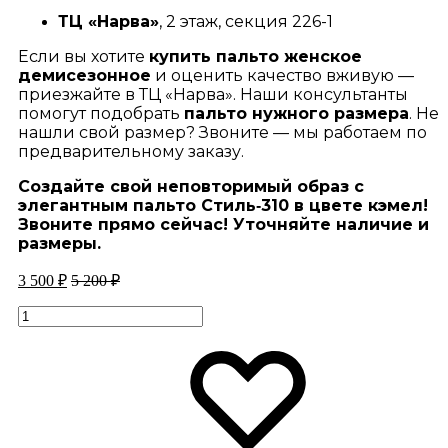
ТЦ «Нарва»
, 2 этаж, секция 226-1
Если вы хотите
купить пальто женское
демисезонное
и оценить качество вживую —
приезжайте в ТЦ «Нарва». Наши консультанты
помогут подобрать
пальто нужного размера
. Не
нашли свой размер? Звоните — мы работаем по
предварительному заказу.
Создайте свой неповторимый образ с
элегантным пальто Стиль‑310 в цвете кэмел!
Звоните прямо сейчас! Уточняйте наличие и
размеры.
3 500
₽
5 200
₽
Количество
Избран
Избран