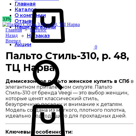
Главная
Корзина
Каталог
О компании
33%
Отзывы
Наши магазины
Главная
>
Каталог
Product
Назад
На заказ
Вперед
navigation
Акции
0
Пальто Стиль-310, р. 48,
Sign
Поиск
in
ТЦ Нарва
Демисезонное пальто женское купить в СПб
в
элегантном приталенном силуэте. Пальто
Стиль‑310 от бренда Veegi — это выбор женщин,
которые ценят классический стиль,
Корзина
безупречную посадку и внимание к деталям.
Модель создана из мягкого, плотного полотна,
идеально подходящего для прохладных дней.
Ключевые особенности: