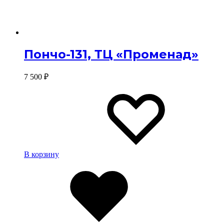
Пончо-131, ТЦ «Променад»
7 500
₽
Изб
Изб
В корзину
Избранное