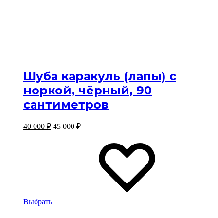
Шуба каракуль (лапы) с
норкой, чёрный, 90
сантиметров
40 000
₽
45 000
₽
Этот
Избр
Избр
товар
имеет
несколько
вариантов.
Опции
можно
выбрать
Выбрать
на
Избранное
странице