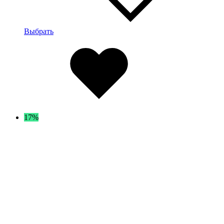
Опции
можно
выбрать
Выбрать
на
Избранное
странице
товара
17%