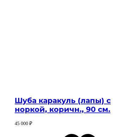
Шуба каракуль (лапы) с
норкой, коричн., 90 см.
45 000
₽
Этот
Избр
Избр
товар