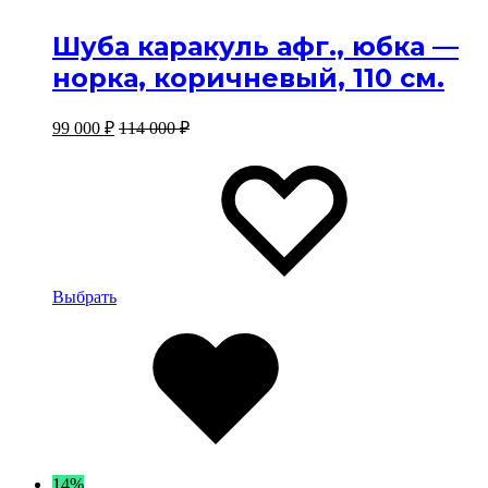
Шуба каракуль афг., юбка —
норка, коричневый, 110 см.
99 000
₽
114 000
₽
Этот
Избр
Избр
товар
имеет
несколько
вариантов.
Опции
можно
выбрать
Выбрать
на
Избранное
странице
товара
14%