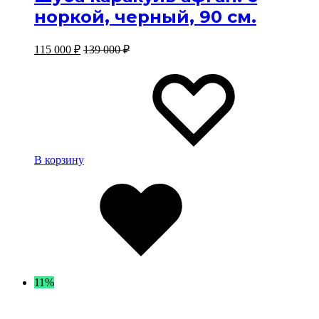
норкой, черный, 90 см.
115 000
₽
139 000
₽
Изб
Изб
В корзину
Избранное
11%