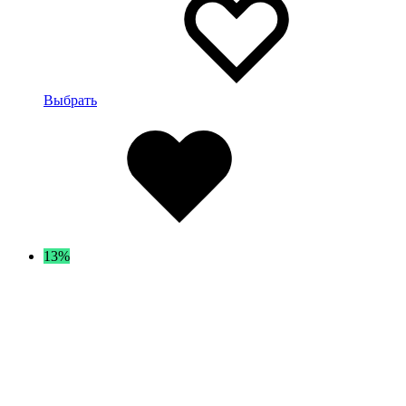
имеет
несколько
вариантов.
Опции
можно
выбрать
Выбрать
на
Избранное
странице
товара
13%