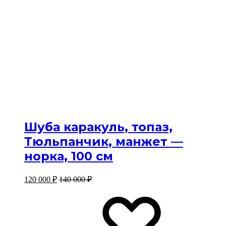
Шуба каракуль, топаз,
Тюльпанчик, манжет —
норка, 100 см
120 000
₽
140 000
₽
Этот
Избр
Избр
товар
имеет
несколько
вариантов.