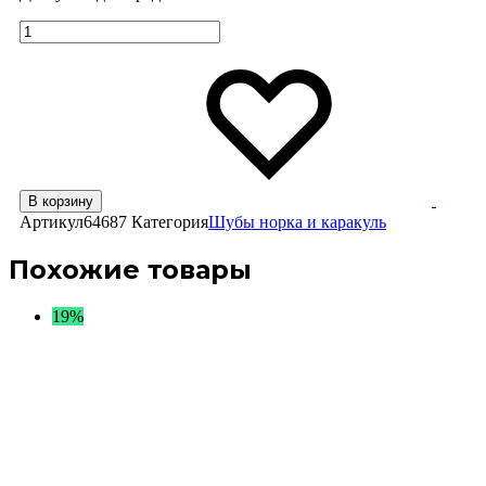
Количество
Избра
Избра
В корзину
Артикул
64687
Категория
Шубы норка и каракуль
Похожие товары
19%