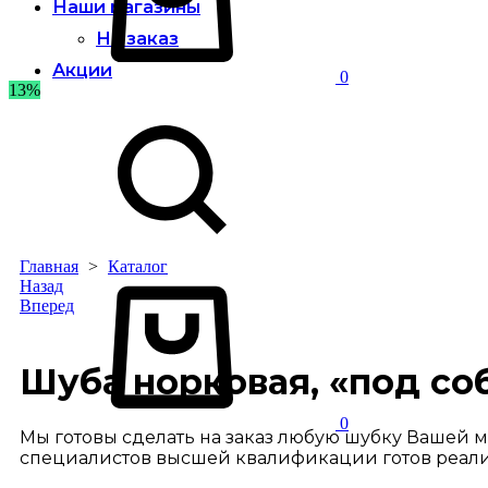
Наши магазины
На заказ
Акции
0
13%
Sign
Поиск
in
Главная
>
Каталог
Корзина
Product
Назад
Вперед
navigation
Шуба норковая, «под соб
0
Мы готовы сделать на заказ любую шубку Вашей 
специалистов высшей квалификации готов реали