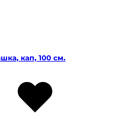
ка, кап, 100 см.
анное
анное
Избранное